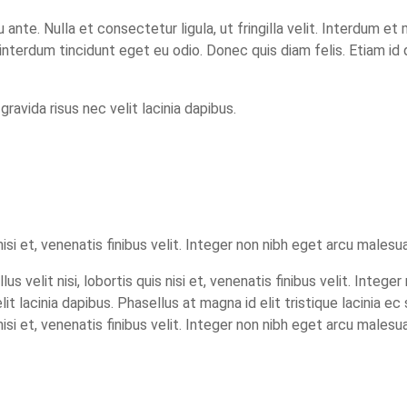
nte. Nulla et consectetur ligula, ut fringilla velit. Interdum et
s interdum tincidunt eget eu odio. Donec quis diam felis. Etiam 
ravida risus nec velit lacinia dapibus.
 nisi et, venenatis finibus velit. Integer non nibh eget arcu males
velit nisi, lobortis quis nisi et, venenatis finibus velit. Integ
elit lacinia dapibus. Phasellus at magna id elit tristique lacinia 
 nisi et, venenatis finibus velit. Integer non nibh eget arcu males