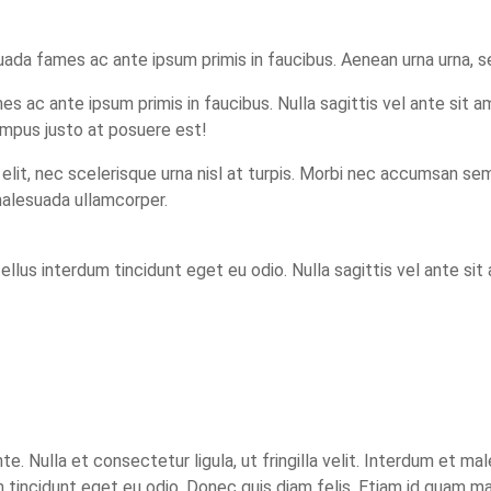
lesuada fames ac ante ipsum primis in faucibus. Aenean urna urna
mes ac ante ipsum primis in faucibus. Nulla sagittis vel ante sit
empus justo at posuere est!
it, nec scelerisque urna nisl at turpis. Morbi nec accumsan sem. 
 malesuada ullamcorper.
ellus interdum tincidunt eget eu odio. Nulla sagittis vel ante si
 Nulla et consectetur ligula, ut fringilla velit. Interdum et mal
m tincidunt eget eu odio. Donec quis diam felis. Etiam id quam 