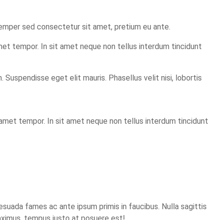
, semper sed consectetur sit amet, pretium eu ante.
 amet tempor. In sit amet neque non tellus interdum tincidunt
Suspendisse eget elit mauris. Phasellus velit nisi, lobortis
t amet tempor. In sit amet neque non tellus interdum tincidunt
esuada fames ac ante ipsum primis in faucibus. Nulla sagittis
maximus, tempus justo at posuere est!