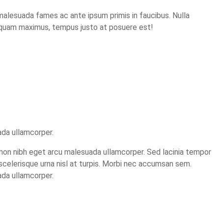
 malesuada fames ac ante ipsum primis in faucibus. Nulla
id quam maximus, tempus justo at posuere est!
uada ullamcorper.
er non nibh eget arcu malesuada ullamcorper. Sed lacinia tempor
ec scelerisque urna nisl at turpis. Morbi nec accumsan sem.
uada ullamcorper.